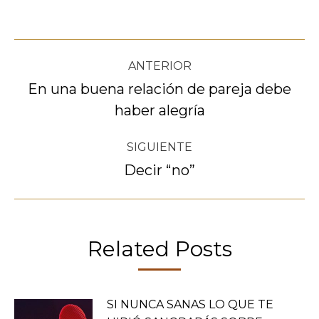
Navegación
ANTERIOR
entre
En una buena relación de pareja debe
Publicación
haber alegría
publicaciones
anterior:
SIGUIENTE
Decir “no”
Publicación
siguiente:
Related Posts
SI NUNCA SANAS LO QUE TE