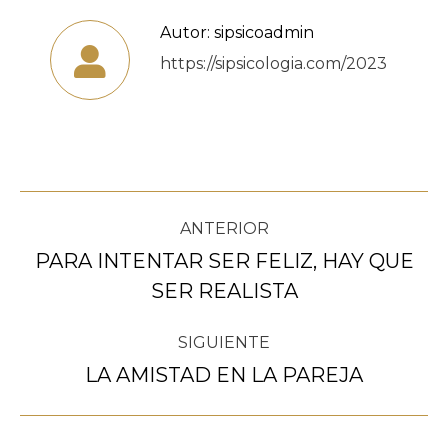
Autor:
sipsicoadmin
https://sipsicologia.com/2023
Navegación
ANTERIOR
entre
PARA INTENTAR SER FELIZ, HAY QUE
Publicación
SER REALISTA
publicaciones
anterior:
SIGUIENTE
LA AMISTAD EN LA PAREJA
Publicación
siguiente: