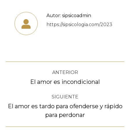
Autor:
sipsicoadmin
https://sipsicologia.com/2023
Navegación
ANTERIOR
entre
El amor es incondicional
Publicación
anterior:
publicaciones
SIGUIENTE
El amor es tardo para ofenderse y rápido
Publicación
para perdonar
siguiente: