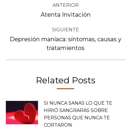
Navegación
ANTERIOR
entre
Atenta Invitación
Publicación
anterior:
publicaciones
SIGUIENTE
Depresión maníaca: síntomas, causas y
Publicación
tratamientos
siguiente:
Related Posts
SI NUNCA SANAS LO QUE TE
HIRIÓ SANGRARÁS SOBRE
PERSONAS QUE NUNCA TE
CORTARON