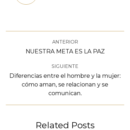
Navegación
ANTERIOR
entre
NUESTRA META ES LA PAZ
Publicación
anterior:
publicaciones
SIGUIENTE
Diferencias entre el hombre y la mujer:
cómo aman, se relacionan y se
Publicación
siguiente:
comunican.
Related Posts