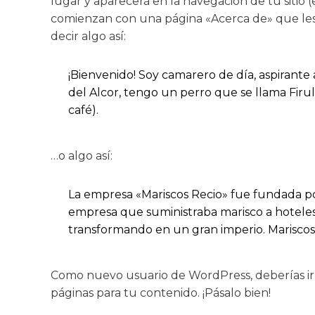
lugar y aparecerá en la navegación de tu sitio 
comienzan con una página «Acerca de» que les pr
decir algo así:
¡Bienvenido! Soy camarero de día, aspirante 
del Alcor, tengo un perro que se llama Firula
café).
…o algo así:
La empresa «Mariscos Recio» fue fundada 
empresa que suministraba marisco a hoteles 
transformando en un gran imperio. Mariscos 
Como nuevo usuario de WordPress, deberías ir
páginas para tu contenido. ¡Pásalo bien!